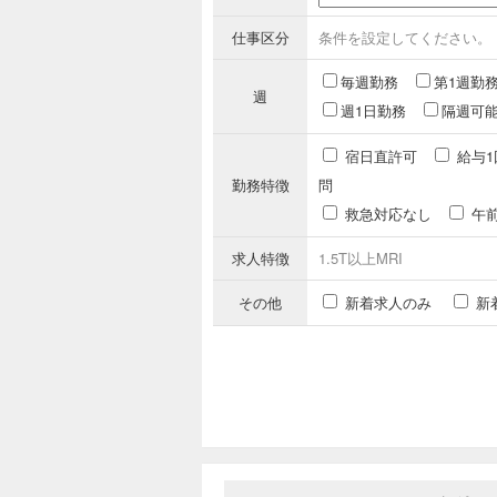
仕事区分
条件を設定してください。
毎週勤務
第1週勤
週
週1日勤務
隔週可
宿日直許可
給与1
勤務特徴
問
救急対応なし
午
求人特徴
1.5T以上MRI
その他
新着求人のみ
新