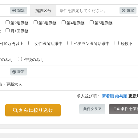
施設区分
条件を設定してください。
務
第2週勤務
第3週勤務
第4週勤務
第5週勤務
能
月1回勤務
回10万円以上
女性医師活躍中
ベテラン医師活躍中
経験不
前のみ可
午後のみ可
着・更新求人
求人並び順：
新着順
給与順
更新