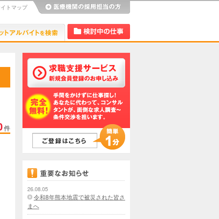
サイトマップ
び
Dr.アルなび
検討中リスト
0
件
26.08.05
令和8年熊本地震で被災された皆さ
まへ