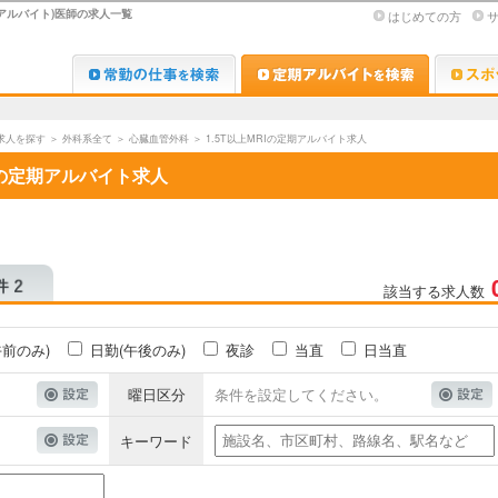
・アルバイト)医師の求人一覧
はじめての方
Dr.転職なび
Dr.アルな
求人を探す
＞
外科系全て
＞
心臓血管外科
＞
1.5T以上MRIの定期アルバイト求人
Iの定期アルバイト求人
該当する求人数
午前のみ)
日勤(午後のみ)
夜診
当直
日当直
曜日区分
条件を設定してください。
キーワード