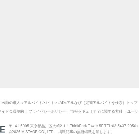
医師の求人＜アルバイト/バイト＞のDr.アルなび（定期アルバイトを検索）トップ
サイト会員規約
|
プライバシーポリシー
|
情報セキュリティに関する方針
|
ユーザ
M.STAGE
〒141-6005 東京都品川区大崎2-1-1 ThinkPark Tower 5F TEL:03-5437-2950 / 
©2026
M.STAGE
CO., LTD. 掲載記事の無断転載を禁じます。