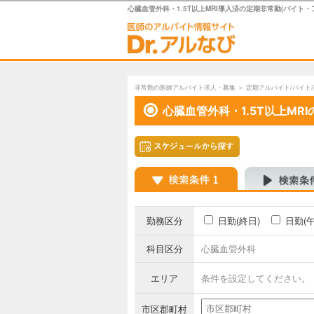
心臓血管外科・1.5T以上MRI導入済の定期非常勤(バイト
非常勤の医師アルバイト求人・募集
＞
定期アルバイト/バイト
心臓血管外科・1.5T以上MR
勤務区分
日勤(終日)
日勤(
科目区分
心臓血管外科
エリア
条件を設定してください。
市区郡町村