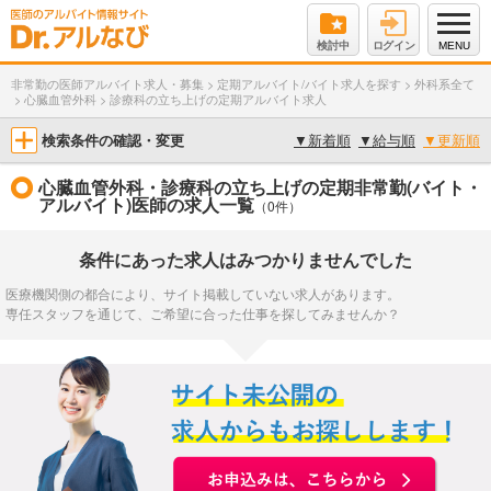
検討中
ログイン
MENU
非常勤の医師アルバイト求人・募集
>
定期アルバイト/バイト求人を探す
>
外科系全て
>
心臓血管外科
>
診療科の立ち上げの定期アルバイト求人
検索条件の確認・変更
▼
新着順
▼
給与順
▼
更新順
心臓血管外科・診療科の立ち上げの定期非常勤(バイト・
アルバイト)医師の求人一覧
（0件）
条件にあった求人はみつかりませんでした
医療機関側の都合により、サイト掲載していない求人があります。
専任スタッフを通じて、ご希望に合った仕事を探してみませんか？