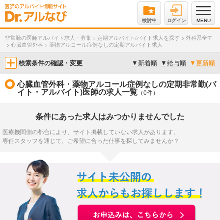
検討中
ログイン
MENU
非常勤の医師アルバイト求人・募集
>
定期アルバイト/バイト求人を探す
>
外科系全て
>
心臓血管外科
>
薬物アルコール症例なしの定期アルバイト求人
検索条件の確認・変更
▼
新着順
▼
給与順
▼
更新順
心臓血管外科・薬物アルコール症例なしの定期非常勤(バ
イト・アルバイト)医師の求人一覧
（0件）
条件にあった求人はみつかりませんでした
医療機関側の都合により、サイト掲載していない求人があります。
専任スタッフを通じて、ご希望に合った仕事を探してみませんか？