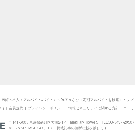
医師の求人＜アルバイト/バイト＞のDr.アルなび（定期アルバイトを検索）トップ
サイト会員規約
|
プライバシーポリシー
|
情報セキュリティに関する方針
|
ユーザ
M.STAGE
〒141-6005 東京都品川区大崎2-1-1 ThinkPark Tower 5F TEL:03-5437-2950 / 
©2026
M.STAGE
CO., LTD. 掲載記事の無断転載を禁じます。