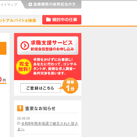
サイトマップ
び
Dr.アルなび
検討中リスト
0
件
26.08.05
令和8年熊本地震で被災された皆さ
まへ