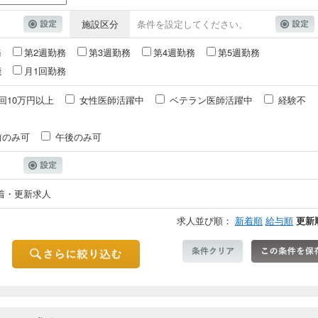
施設区分
条件を設定してください。
務
第2週勤務
第3週勤務
第4週勤務
第5週勤務
能
月1回勤務
回10万円以上
女性医師活躍中
ベテラン医師活躍中
経験不
前のみ可
午後のみ可
着・更新求人
求人並び順：
新着順
給与順
更新