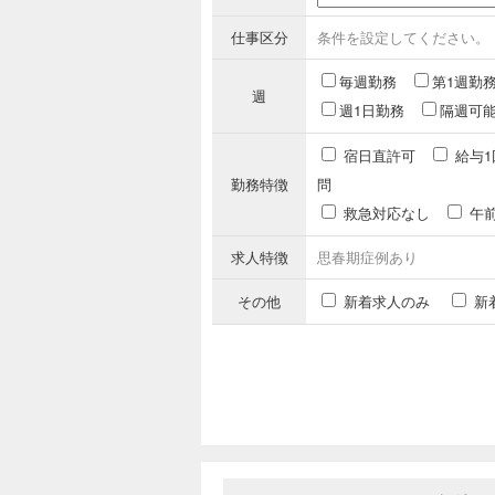
仕事区分
条件を設定してください。
毎週勤務
第1週勤
週
週1日勤務
隔週可
宿日直許可
給与1
勤務特徴
問
救急対応なし
午
求人特徴
思春期症例あり
その他
新着求人のみ
新