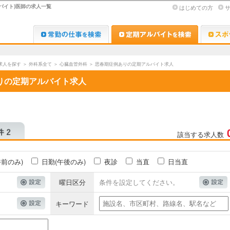
バイト)医師の求人一覧
はじめての方
Dr.転職なび
Dr.アルな
求人を探す
＞
外科系全て
＞
心臓血管外科
＞
思春期症例ありの定期アルバイト求人
りの定期アルバイト求人
該当する求人数
午前のみ)
日勤(午後のみ)
夜診
当直
日当直
曜日区分
条件を設定してください。
キーワード