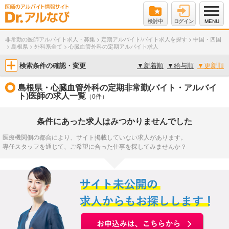
検討中
ログイン
MENU
非常勤の医師アルバイト求人・募集
>
定期アルバイト/バイト求人を探す
>
中国・四国
>
島根県
>
外科系全て
>
心臓血管外科の定期アルバイト求人
検索条件の確認・変更
▼
新着順
▼
給与順
▼
更新順
島根県・心臓血管外科の定期非常勤(バイト・アルバイ
ト)医師の求人一覧
（0件）
条件にあった求人はみつかりませんでした
医療機関側の都合により、サイト掲載していない求人があります。
専任スタッフを通じて、ご希望に合った仕事を探してみませんか？