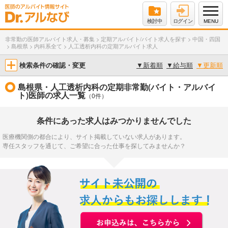
検討中
ログイン
MENU
非常勤の医師アルバイト求人・募集
>
定期アルバイト/バイト求人を探す
>
中国・四国
>
島根県
>
内科系全て
>
人工透析内科の定期アルバイト求人
検索条件の確認・変更
▼
新着順
▼
給与順
▼
更新順
島根県・人工透析内科の定期非常勤(バイト・アルバイ
ト)医師の求人一覧
（0件）
条件にあった求人はみつかりませんでした
医療機関側の都合により、サイト掲載していない求人があります。
専任スタッフを通じて、ご希望に合った仕事を探してみませんか？