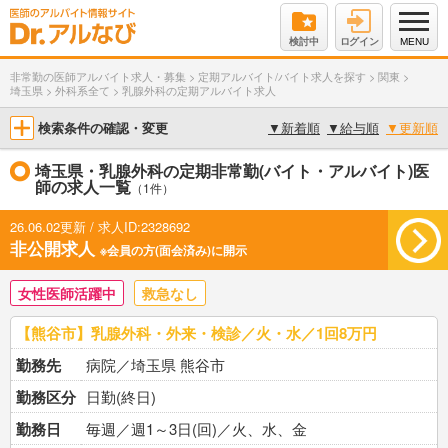
検討中
ログイン
MENU
非常勤の医師アルバイト求人・募集
>
定期アルバイト/バイト求人を探す
>
関東
>
埼玉県
>
外科系全て
>
乳腺外科の定期アルバイト求人
検索条件の確認・変更
▼
新着順
▼
給与順
▼
更新順
埼玉県・乳腺外科の定期非常勤(バイト・アルバイト)医
師の求人一覧
（1件）
26.06.02更新 / 求人ID:2328692
非公開求人
※会員の方(面会済み)に開示
女性医師活躍中
救急なし
【熊谷市】乳腺外科・外来・検診／火・水／1回8万円
勤務先
病院／埼玉県 熊谷市
勤務区分
日勤(終日)
勤務日
毎週／週1～3日(回)／火、水、金