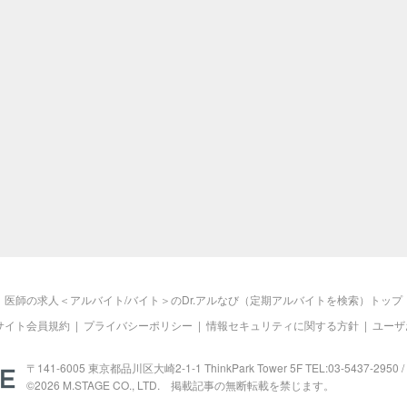
医師の求人＜アルバイト/バイト＞のDr.アルなび（定期アルバイトを検索）トップ
サイト会員規約
|
プライバシーポリシー
|
情報セキュリティに関する方針
|
ユーザ
M.STAGE
〒141-6005 東京都品川区大崎2-1-1 ThinkPark Tower 5F TEL:03-5437-2950 / 
©2026
M.STAGE
CO., LTD. 掲載記事の無断転載を禁じます。