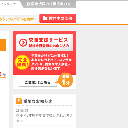
サイトマップ
び
Dr.アルなび
検討中リスト
0
件
26.08.05
令和8年熊本地震で被災された皆さ
まへ