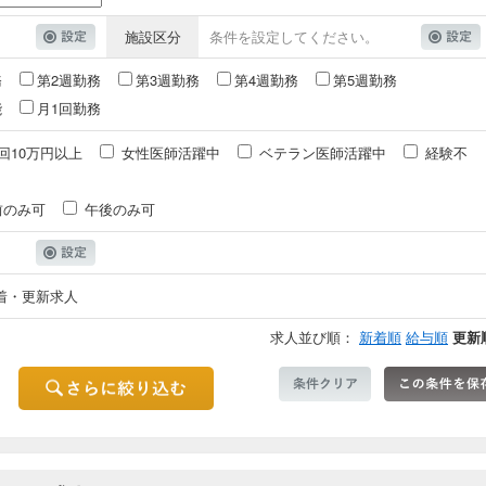
施設区分
条件を設定してください。
務
第2週勤務
第3週勤務
第4週勤務
第5週勤務
能
月1回勤務
回10万円以上
女性医師活躍中
ベテラン医師活躍中
経験不
前のみ可
午後のみ可
着・更新求人
求人並び順：
新着順
給与順
更新