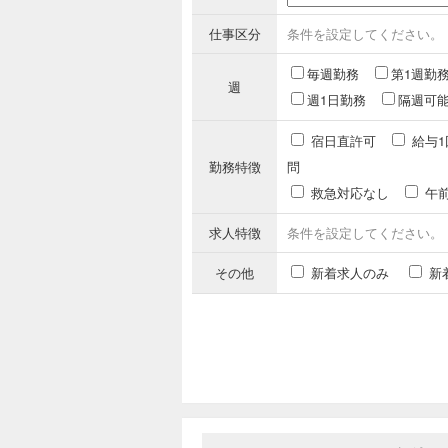
仕事区分
条件を設定してください。
毎週勤務
第1週勤
週
週1日勤務
隔週可
宿日直許可
給与1
勤務特徴
問
救急対応なし
午
求人特徴
条件を設定してください。
その他
新着求人のみ
新