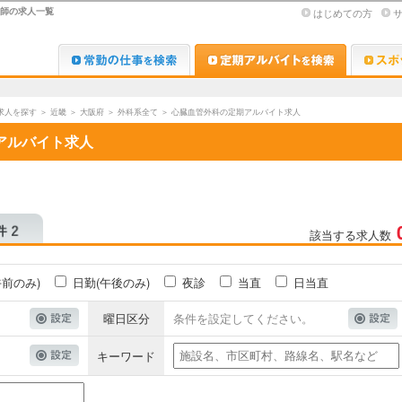
医師の求人一覧
はじめての方
Dr.転職なび
Dr.アルな
求人を探す
＞
近畿
＞
大阪府
＞
外科系全て
＞
心臓血管外科の定期アルバイト求人
アルバイト求人
該当する求人数
午前のみ)
日勤(午後のみ)
夜診
当直
日当直
曜日区分
条件を設定してください。
キーワード