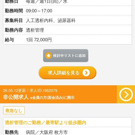
勤務日
毎週／週1日(回)／水
勤務時間
09:00～17:00
募集科目
人工透析内科、泌尿器科
勤務内容
透析管理
給与
1回 72,000円
検討中リストに追加す
求人詳細を見る
26.05.12更新 / 求人ID:1952079
非公開求人
※会員の方(面会済み)に開示
救急なし
透析管理のご勤務／最寄駅より徒歩圏内
勤務先
病院／大阪府 枚方市