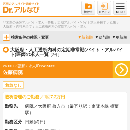
検討中
ログイン
MENU
非常勤の医師アルバイト求人・募集
>
定期アルバイト/バイト求人を探す
>
近畿
>
大阪府
>
内科系全て
>
人工透析内科の定期アルバイト求人
検索条件の確認・変更
▼
新着順
▼
給与順
▼
更新順
大阪府・人工透析内科の定期非常勤(バイト・アルバイ
ト)医師の求人一覧
（2件）
26.08.05更新 / 求人ID:2415622
佐藤病院
救急なし
透析管理のご勤務／1回7.2万円
勤務先
病院／大阪府 枚方市（最寄り駅：京阪本線 樟葉
駅）
勤務区分
日勤(終日)