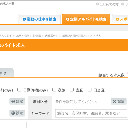
師の求人一覧
はじめての方
Dr.転職なび
Dr.アルな
求人を探す
＞
九州・沖縄
＞
沖縄県
＞
内科系全て
＞
脳神経内科の定期アルバイト求人
ルバイト求人
該当する求人数
午前のみ)
日勤(午後のみ)
夜診
当直
日当直
曜日区分
条件を設定してください。
キーワード