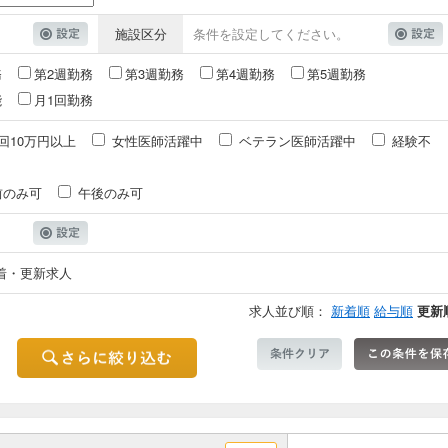
施設区分
条件を設定してください。
務
第2週勤務
第3週勤務
第4週勤務
第5週勤務
能
月1回勤務
回10万円以上
女性医師活躍中
ベテラン医師活躍中
経験不
前のみ可
午後のみ可
着・更新求人
求人並び順：
新着順
給与順
更新