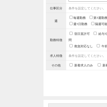
仕事区分
条件を設定してください。
毎週勤務
第1週勤
週
週1日勤務
隔週可
宿日直許可
給与1
勤務特徴
問
救急対応なし
午
求人特徴
条件を設定してください。
その他
新着求人のみ
新