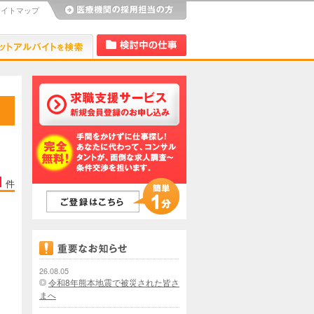
サイトマップ
び
Dr.アルなび
検討中リスト
1
件
26.08.05
令和8年熊本地震で被災された皆さ
まへ