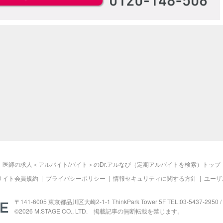
医師の求人＜アルバイト/バイト＞のDr.アルなび（定期アルバイトを検索）トップ
サイト会員規約
|
プライバシーポリシー
|
情報セキュリティに関する方針
|
ユーザ
M.STAGE
〒141-6005 東京都品川区大崎2-1-1 ThinkPark Tower 5F TEL:03-5437-2950 / 
©2026
M.STAGE
CO., LTD. 掲載記事の無断転載を禁じます。