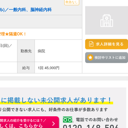
救急なし
後のみ)／一般内科、脳神経内科
理★隔週OK！
(回)／
勤務先
病院
給与
1回 45,000円
お申込みはこちらから