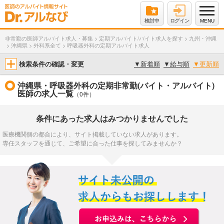
検討中
ログイン
MENU
非常勤の医師アルバイト求人・募集
>
定期アルバイト/バイト求人を探す
>
九州・沖縄
>
沖縄県
>
外科系全て
>
呼吸器外科の定期アルバイト求人
検索条件の確認・変更
▼
新着順
▼
給与順
▼
更新順
沖縄県・呼吸器外科の定期非常勤(バイト・アルバイト)
医師の求人一覧
（0件）
条件にあった求人はみつかりませんでした
医療機関側の都合により、サイト掲載していない求人があります。
専任スタッフを通じて、ご希望に合った仕事を探してみませんか？