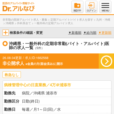
検討中
ログイン
MENU
非常勤の医師アルバイト求人・募集
>
定期アルバイト/バイト求人を探す
>
九州・沖縄
>
沖縄県
>
外科系全て
>
一般外科の定期アルバイト求人
検索条件の確認・変更
▼
新着順
▼
給与順
▼
更新順
沖縄県・一般外科の定期非常勤(バイト・アルバイト)医
師の求人一覧
（5件）
26.08.04更新 / 求人ID:1662568
非公開求人
※会員の方(面会済み)に開示
救急なし
病棟管理中心の日直業務／4万＠浦添市
勤務先
病院／沖縄県 浦添市
勤務区分
日勤(終日)
勤務日
毎週／月1～日(回)／水