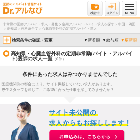
検討中
ログイン
MENU
非常勤の医師アルバイト求人・募集
>
定期アルバイト/バイト求人を探す
>
中国・四国
>
高知県
>
外科系全て
>
心臓血管外科の定期アルバイト求人
検索条件の確認・変更
▼
新着順
▼
給与順
▼
更新順
高知県・心臓血管外科の定期非常勤(バイト・アルバイ
ト)医師の求人一覧
（0件）
条件にあった求人はみつかりませんでした
医療機関側の都合により、サイト掲載していない求人があります。
専任スタッフを通じて、ご希望に合った仕事を探してみませんか？