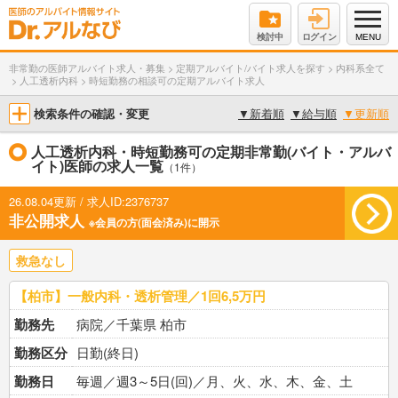
検討中
ログイン
MENU
非常勤の医師アルバイト求人・募集
>
定期アルバイト/バイト求人を探す
>
内科系全て
>
人工透析内科
>
時短勤務の相談可の定期アルバイト求人
検索条件の確認・変更
▼
新着順
▼
給与順
▼
更新順
人工透析内科・時短勤務可の定期非常勤(バイト・アルバ
イト)医師の求人一覧
（1件）
26.08.04更新 / 求人ID:2376737
非公開求人
※会員の方(面会済み)に開示
救急なし
【柏市】一般内科・透析管理／1回6,5万円
勤務先
病院／千葉県 柏市
勤務区分
日勤(終日)
勤務日
毎週／週3～5日(回)／月、火、水、木、金、土