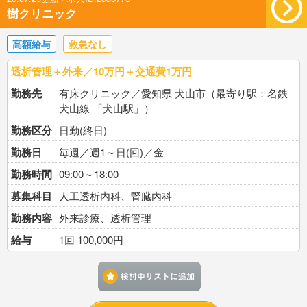
樹クリニック
高額給与
救急なし
透析管理＋外来／10万円＋交通費1万円
勤務先
有床クリニック／愛知県 犬山市（最寄り駅：名鉄
犬山線 「犬山駅」）
勤務区分
日勤(終日)
勤務日
毎週／週1～日(回)／金
勤務時間
09:00～18:00
募集科目
人工透析内科、腎臓内科
勤務内容
外来診療、透析管理
給与
1回 100,000円
検討中リストに追加す