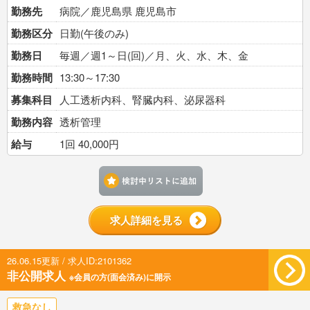
勤務先
病院／鹿児島県 鹿児島市
勤務区分
日勤(午後のみ)
勤務日
毎週／週1～日(回)／月、火、水、木、金
勤務時間
13:30～17:30
募集科目
人工透析内科、腎臓内科、泌尿器科
勤務内容
透析管理
給与
1回 40,000円
検討中リストに追加す
求人詳細を見る
26.06.15更新 / 求人ID:2101362
非公開求人
※会員の方(面会済み)に開示
救急なし