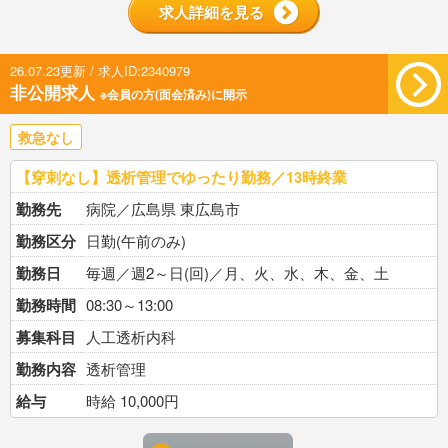
求人詳細を見る
26.07.23更新 / 求人ID:2340979
非公開求人
※会員の方(面会済み)に開示
救急なし
【穿刺なし】透析管理でゆったり勤務／13時終業
勤務先
病院／広島県 東広島市
勤務区分
日勤(午前のみ)
勤務日
毎週／週2～日(回)／月、火、水、木、金、土
勤務時間
08:30～13:00
募集科目
人工透析内科
勤務内容
透析管理
給与
時給 10,000円
検討中リストに追加す