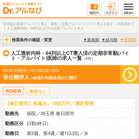
検討中
ログイン
MENU
非常勤の医師アルバイト求人・募集
>
定期アルバイト/バイト求人を探す
>
内科系全て
>
人工透析内科
>
64列以上CTの定期アルバイト求人
検索条件の確認・変更
▼
新着順
▼
給与順
▼
更新順
人工透析内科・64列以上CT導入済の定期非常勤(バイ
ト・アルバイト)医師の求人一覧
（5件）
26.08.07更新 / 求人ID:2311974
非公開求人
※会員の方(面会済み)に開示
RENEW
救急なし
【春日部市】毎週水／1回8万円／透析管理
勤務先
病院／埼玉県 春日部市
勤務区分
日勤(終日)
勤務日
第2週、第4週／週1日(回)／水