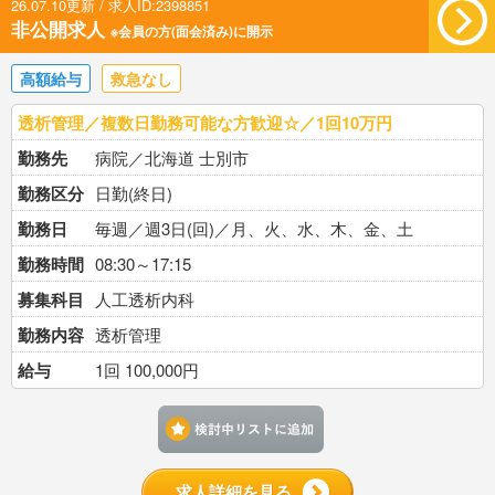
26.07.10更新 / 求人ID:2398851
非公開求人
※会員の方(面会済み)に開示
高額給与
救急なし
透析管理／複数日勤務可能な方歓迎☆／1回10万円
勤務先
病院／北海道 士別市
勤務区分
日勤(終日)
勤務日
毎週／週3日(回)／月、火、水、木、金、土
勤務時間
08:30～17:15
募集科目
人工透析内科
勤務内容
透析管理
給与
1回 100,000円
検討中リストに追加す
求人詳細を見る