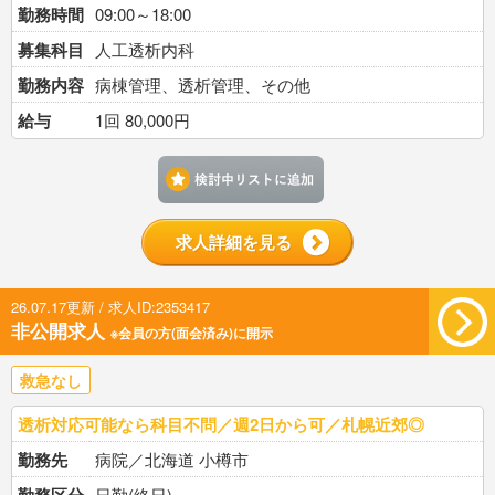
勤務時間
09:00～18:00
募集科目
人工透析内科
勤務内容
病棟管理、透析管理、その他
給与
1回 80,000円
検討中リストに追加す
求人詳細を見る
26.07.17更新 / 求人ID:2353417
非公開求人
※会員の方(面会済み)に開示
救急なし
透析対応可能なら科目不問／週2日から可／札幌近郊◎
勤務先
病院／北海道 小樽市
日勤(終日)