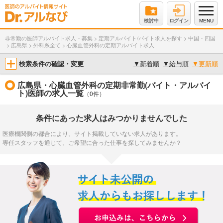
検討中
ログイン
MENU
非常勤の医師アルバイト求人・募集
>
定期アルバイト/バイト求人を探す
>
中国・四国
>
広島県
>
外科系全て
>
心臓血管外科の定期アルバイト求人
検索条件の確認・変更
▼
新着順
▼
給与順
▼
更新順
広島県・心臓血管外科の定期非常勤(バイト・アルバイ
ト)医師の求人一覧
（0件）
条件にあった求人はみつかりませんでした
医療機関側の都合により、サイト掲載していない求人があります。
専任スタッフを通じて、ご希望に合った仕事を探してみませんか？