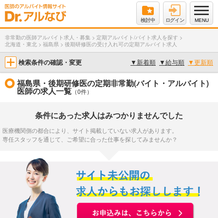
検討中
ログイン
MENU
非常勤の医師アルバイト求人・募集
>
定期アルバイト/バイト求人を探す
>
北海道・東北
>
福島県
>
後期研修医の受け入れ可の定期アルバイト求人
検索条件の確認・変更
▼
新着順
▼
給与順
▼
更新順
福島県・後期研修医の定期非常勤(バイト・アルバイト)
医師の求人一覧
（0件）
条件にあった求人はみつかりませんでした
医療機関側の都合により、サイト掲載していない求人があります。
専任スタッフを通じて、ご希望に合った仕事を探してみませんか？