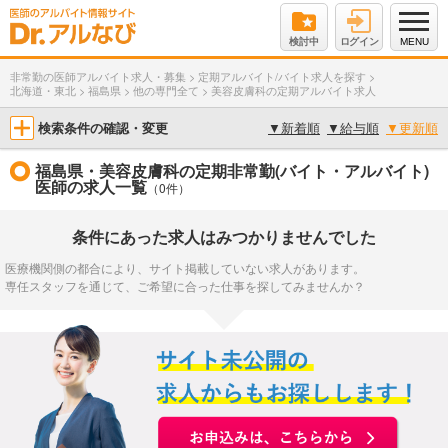
検討中
ログイン
MENU
非常勤の医師アルバイト求人・募集
>
定期アルバイト/バイト求人を探す
>
北海道・東北
>
福島県
>
他の専門全て
>
美容皮膚科の定期アルバイト求人
検索条件の確認・変更
▼
新着順
▼
給与順
▼
更新順
福島県・美容皮膚科の定期非常勤(バイト・アルバイト)
医師の求人一覧
（0件）
条件にあった求人はみつかりませんでした
医療機関側の都合により、サイト掲載していない求人があります。
専任スタッフを通じて、ご希望に合った仕事を探してみませんか？