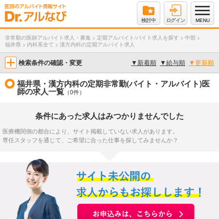
検討中
ログイン
MENU
非常勤の医師アルバイト求人・募集
>
定期アルバイト/バイト求人を探す
>
中部
>
福井県
>
内科系全て
>
漢方内科の定期アルバイト求人
検索条件の確認・変更
▼
新着順
▼
給与順
▼
更新順
福井県・漢方内科の定期非常勤(バイト・アルバイト)医
師の求人一覧
（0件）
条件にあった求人はみつかりませんでした
医療機関側の都合により、サイト掲載していない求人があります。
専任スタッフを通じて、ご希望に合った仕事を探してみませんか？