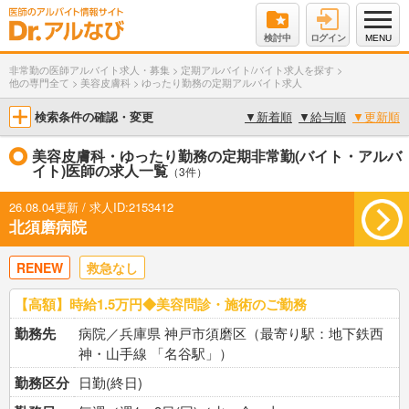
検討中
ログイン
MENU
非常勤の医師アルバイト求人・募集
>
定期アルバイト/バイト求人を探す
>
他の専門全て
>
美容皮膚科
>
ゆったり勤務の定期アルバイト求人
検索条件の確認・変更
▼
新着順
▼
給与順
▼
更新順
美容皮膚科・ゆったり勤務の定期非常勤(バイト・アルバ
イト)医師の求人一覧
（3件）
26.08.04更新 / 求人ID:2153412
北須磨病院
RENEW
救急なし
【高額】時給1.5万円◆美容問診・施術のご勤務
勤務先
病院／兵庫県 神戸市須磨区（最寄り駅：地下鉄西
神・山手線 「名谷駅」）
勤務区分
日勤(終日)