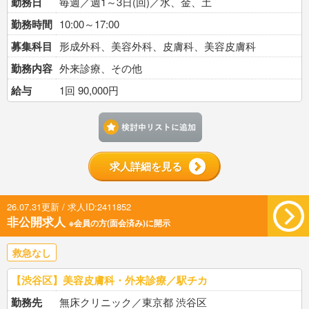
勤務日
毎週／週1～3日(回)／水、金、土
勤務時間
10:00～17:00
募集科目
形成外科、美容外科、皮膚科、美容皮膚科
勤務内容
外来診療、その他
給与
1回 90,000円
検討中リストに追加す
求人詳細を見る
26.07.31更新 / 求人ID:2411852
非公開求人
※会員の方(面会済み)に開示
救急なし
【渋谷区】美容皮膚科・外来診療／駅チカ
勤務先
無床クリニック／東京都 渋谷区