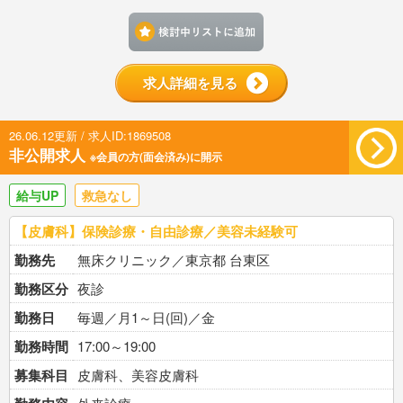
検討中リストに追加す
求人詳細を見る
26.06.12更新 / 求人ID:1869508
非公開求人
※会員の方(面会済み)に開示
給与UP
救急なし
【皮膚科】保険診療・自由診療／美容未経験可
勤務先
無床クリニック／東京都 台東区
勤務区分
夜診
勤務日
毎週／月1～日(回)／金
勤務時間
17:00～19:00
募集科目
皮膚科、美容皮膚科