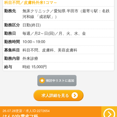
科目不問／皮膚科外来1コマ～
勤務先
無床クリニック／愛知県 半田市（最寄り駅：名鉄
河和線 「成岩駅」）
勤務区分
日勤(終日)
勤務日
毎週／月2～日(回)／月、火、水、金
勤務時間
10:00～19:00
募集科目
科目不問、皮膚科、美容皮膚科
勤務内容
外来診療
給与
時給 15,000円
検討中リストに追加す
求人詳細を見る
26.07.28更新 / 求人ID:2272654
はんだ白雪皮フ科