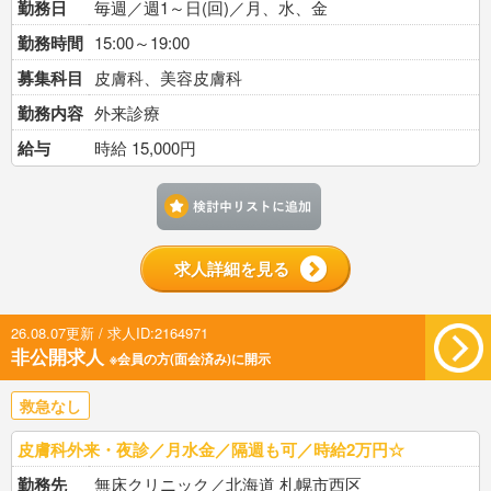
勤務日
毎週／週1～日(回)／月、水、金
勤務時間
15:00～19:00
募集科目
皮膚科、美容皮膚科
勤務内容
外来診療
給与
時給 15,000円
検討中リストに追加す
求人詳細を見る
26.08.07更新 / 求人ID:2164971
非公開求人
※会員の方(面会済み)に開示
救急なし
皮膚科外来・夜診／月水金／隔週も可／時給2万円☆
勤務先
無床クリニック／北海道 札幌市西区