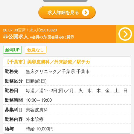
求人詳細を見る
26.07.03更新 / 求人ID:2313820
非公開求人
※会員の方(面会済み)に開示
給与UP
救急なし
【千葉市】美容皮膚科／外来診療／駅チカ
勤務先
無床クリニック／千葉県 千葉市
勤務区分
日勤(終日)
勤務日
毎週／週1～2日(回)／月、火、水、木、金、土、日
勤務時間
10:00～19:00
募集科目
美容皮膚科
勤務内容
外来診療
給与
時給 10,000円