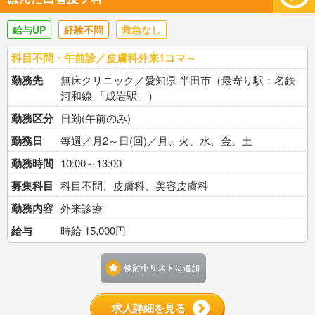
給与UP
経験不問
救急なし
科目不問・午前診／皮膚科外来1コマ～
勤務先
無床クリニック／愛知県 半田市（最寄り駅：名鉄
河和線 「成岩駅」）
勤務区分
日勤(午前のみ)
勤務日
毎週／月2～日(回)／月、火、水、金、土
勤務時間
10:00～13:00
募集科目
科目不問、皮膚科、美容皮膚科
勤務内容
外来診療
給与
時給 15,000円
検討中リストに追加す
求人詳細を見る