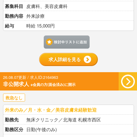
募集科目
皮膚科、美容皮膚科
勤務内容
外来診療
給与
時給 15,000円
検討中リストに追加す
求人詳細を見る
26.08.07更新 / 求人ID:2164963
非公開求人
※会員の方(面会済み)に開示
救急なし
外来のみ／月・水・金／美容皮膚未経験歓迎
勤務先
無床クリニック／北海道 札幌市西区
勤務区分
日勤(午後のみ)