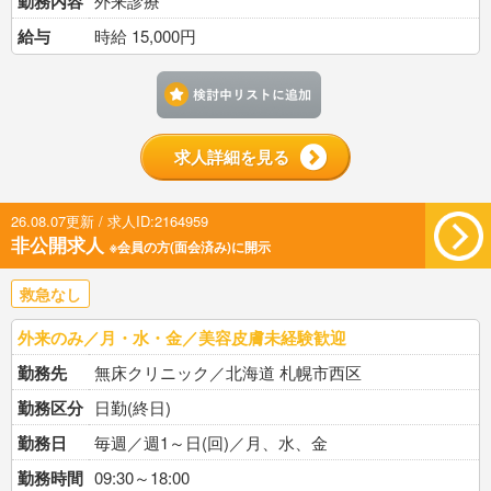
勤務内容
外来診療
給与
時給 15,000円
検討中リストに追加す
求人詳細を見る
26.08.07更新 / 求人ID:2164959
非公開求人
※会員の方(面会済み)に開示
救急なし
外来のみ／月・水・金／美容皮膚未経験歓迎
勤務先
無床クリニック／北海道 札幌市西区
勤務区分
日勤(終日)
勤務日
毎週／週1～日(回)／月、水、金
勤務時間
09:30～18:00