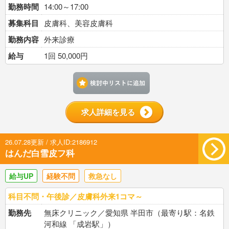
勤務時間
14:00～17:00
募集科目
皮膚科、美容皮膚科
勤務内容
外来診療
給与
1回 50,000円
検討中リストに追加す
求人詳細を見る
26.07.28更新 / 求人ID:2186912
はんだ白雪皮フ科
給与UP
経験不問
救急なし
科目不問・午後診／皮膚科外来1コマ～
勤務先
無床クリニック／愛知県 半田市（最寄り駅：名鉄
河和線 「成岩駅」）