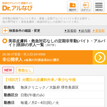
検討中
ログイン
MENU
非常勤の医師アルバイト求人・募集
>
定期アルバイト/バイト求人を探す
>
他の専門全て
>
美容皮膚科
>
救急対応なしの定期アルバイト求人
検索条件の確認・変更
▼
新着順
▼
給与順
▼
更新順
美容皮膚科・救急対応なしの定期非常勤(バイト・アルバ
イト)医師の求人一覧
（307件）
26.08.07更新 / 求人ID:2416556
非公開求人
※会員の方(面会済み)に開示
NEW
救急なし
【1回5万】火曜日の皮膚科外来／希少な午後
勤務先
無床クリニック／大阪府 堺市美原区
勤務区分
日勤(午後のみ)
勤務日
毎週／月2～4日(回)／火