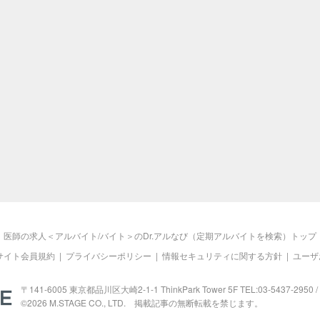
医師の求人＜アルバイト/バイト＞のDr.アルなび（定期アルバイトを検索）トップ
サイト会員規約
|
プライバシーポリシー
|
情報セキュリティに関する方針
|
ユーザ
M.STAGE
〒141-6005 東京都品川区大崎2-1-1 ThinkPark Tower 5F TEL:03-5437-2950 / 
©2026
M.STAGE
CO., LTD. 掲載記事の無断転載を禁じます。