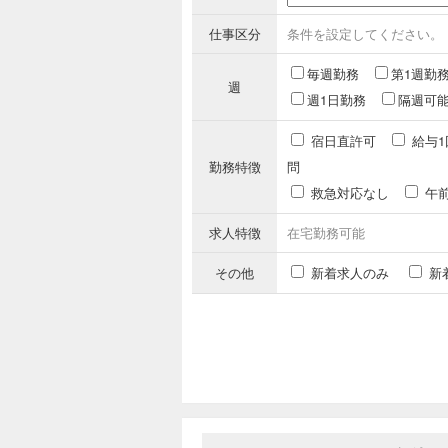
仕事区分
条件を設定してください。
毎週勤務
第1週勤
週
週1日勤務
隔週可
宿日直許可
給与1
勤務特徴
問
救急対応なし
午
求人特徴
在宅勤務可能
その他
新着求人のみ
新