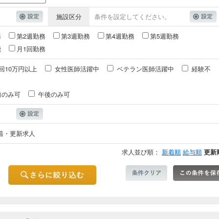
施設区分
条件を設定してください。
務
第2週勤務
第3週勤務
第4週勤務
第5週勤務
能
月1回勤務
回10万円以上
女性医師活躍中
ベテラン医師活躍中
経験不
前のみ可
午後のみ可
着・更新求人
求人並び順：
新着順
給与順
更新