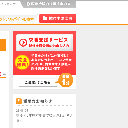
サイトマップ
び
Dr.アルなび
検討中リスト
0
件
26.08.05
令和8年熊本地震で被災された皆さ
まへ