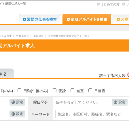
イト)医師の求人一覧
はじめての方
Dr.転職なび
Dr.アルな
求人を探す
＞
外科系全て
＞
美容外科
＞
在宅勤務可能の定期アルバイト求人
期アルバイト求人
該当する求人数
午前のみ)
日勤(午後のみ)
夜診
当直
日当直
曜日区分
条件を設定してください。
キーワード