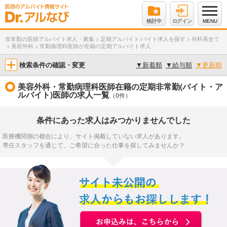
検討中
ログイン
MENU
非常勤の医師アルバイト求人・募集
>
定期アルバイト/バイト求人を探す
>
外科系全て
>
美容外科
>
常勤病理科医師が在籍の定期アルバイト求人
検索条件の確認・変更
▼
新着順
▼
給与順
▼
更新順
美容外科・常勤病理科医師在籍の定期非常勤(バイト・ア
ルバイト)医師の求人一覧
（0件）
条件にあった求人はみつかりませんでした
医療機関側の都合により、サイト掲載していない求人があります。
専任スタッフを通じて、ご希望に合った仕事を探してみませんか？