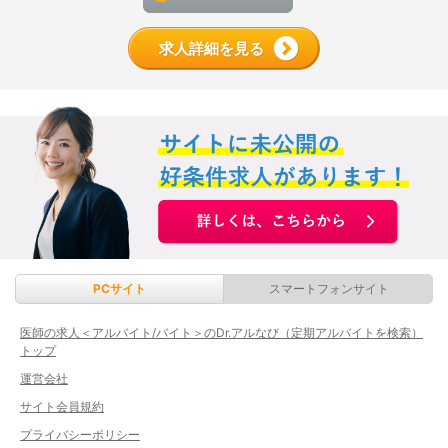
求人詳細を見る
PCサイト
スマートフォンサイト
医師の求人＜アルバイト/バイト＞のDr.アルなび（定期アルバイトを検索）
トップ
運営会社
サイト会員規約
プライバシーポリシー