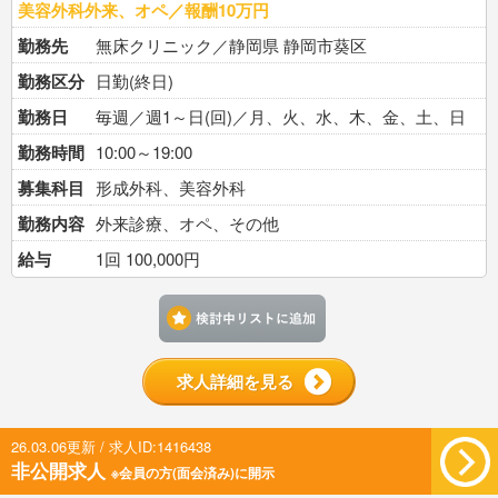
美容外科外来、オペ／報酬10万円
勤務先
無床クリニック／静岡県 静岡市葵区
勤務区分
日勤(終日)
勤務日
毎週／週1～日(回)／月、火、水、木、金、土、日
勤務時間
10:00～19:00
募集科目
形成外科、美容外科
勤務内容
外来診療、オペ、その他
給与
1回 100,000円
検討中リストに追加す
求人詳細を見る
26.03.06更新 / 求人ID:1416438
非公開求人
※会員の方(面会済み)に開示