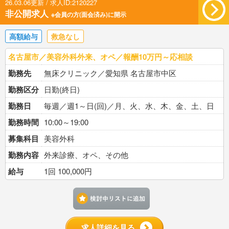
26.03.06更新 / 求人ID:2120227
非公開求人
※会員の方(面会済み)に開示
高額給与
救急なし
名古屋市／美容外科外来、オペ／報酬10万円～応相談
勤務先
無床クリニック／愛知県 名古屋市中区
勤務区分
日勤(終日)
勤務日
毎週／週1～日(回)／月、火、水、木、金、土、日
勤務時間
10:00～19:00
募集科目
美容外科
勤務内容
外来診療、オペ、その他
給与
1回 100,000円
検討中リストに追加す
求人詳細を見る