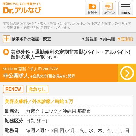
検討中
ログイン
MENU
非常勤の医師アルバイト求人・募集
>
定期アルバイト/バイト求人を探す
>
外科系全て
>
美容外科
>
通勤便利の定期アルバイト求人
検索条件の確認・変更
▼
新着順
▼
給与順
▼
更新順
美容外科・通勤便利の定期非常勤(バイト・アルバイト)
医師の求人一覧
（43件）
26.08.06更新 / 求人ID:2067272
非公開求人
※会員の方(面会済み)に開示
RENEW
救急なし
美容皮膚科／外来診療／時給１万
勤務先
無床クリニック／沖縄県 那覇市
勤務区分
日勤(終日)
勤務日
毎週／週1～3日(回)／月、火、水、木、金、土、日