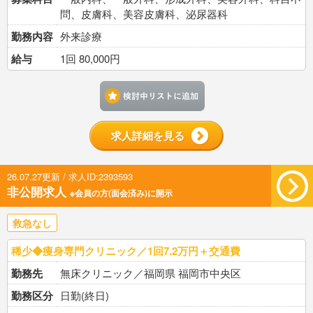
問、皮膚科、美容皮膚科、泌尿器科
勤務内容
外来診療
給与
1回 80,000円
検討中リストに追加す
求人詳細を見る
26.07.27更新 / 求人ID:2393593
非公開求人
※会員の方(面会済み)に開示
救急なし
稀少◆痩身専門クリニック／1回7.2万円＋交通費
勤務先
無床クリニック／福岡県 福岡市中央区
勤務区分
日勤(終日)