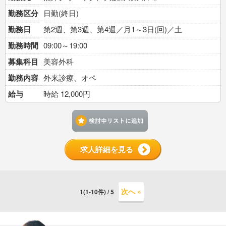
勤務区分
日勤(終日)
勤務日
第2週、第3週、第4週／月1～3日(回)／土
勤務時間
09:00～19:00
募集科目
美容外科
勤務内容
外来診療、オペ
給与
時給 12,000円
検討中リストに追加す
求人詳細を見る
次へ »
1(1-10件) / 5