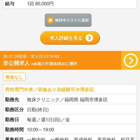
給与
1回 80,000円
検討中リストに追加す
求人詳細を見る
26.07.28更新 / 求人ID:2379162
非公開求人
※会員の方(面会済み)に開示
救急なし
男性専門外来／研修あり未経験可＠博多区
勤務先
無床クリニック／福岡県 福岡市博多区
勤務区分
日勤(終日)
勤務日
毎週／週1日(回)／金
勤務時間
10:00～19:00
募集科目
一般内科、一般外科、形成外科、美容外科、科目不