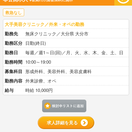
救急なし
大手美容クリニック／外来・オペの勤務
勤務先
無床クリニック／大分県 大分市
勤務区分
日勤(終日)
勤務日
毎週／週1～日(回)／月、火、水、木、金、土、日
勤務時間
10:00～19:00
募集科目
形成外科、美容外科、美容皮膚科
勤務内容
外来診療、オペ
給与
時給 10,000円
検討中リストに追加す
求人詳細を見る