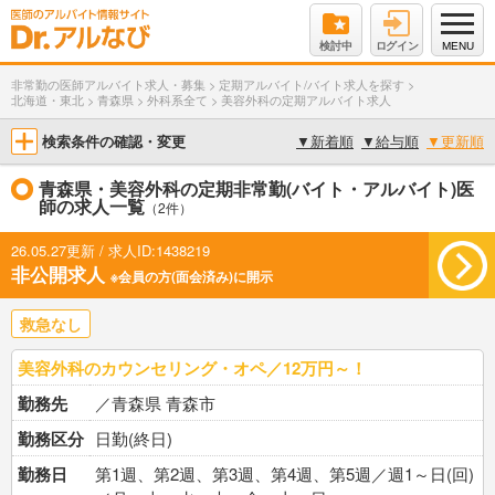
検討中
ログイン
MENU
非常勤の医師アルバイト求人・募集
>
定期アルバイト/バイト求人を探す
>
北海道・東北
>
青森県
>
外科系全て
>
美容外科の定期アルバイト求人
検索条件の確認・変更
▼
新着順
▼
給与順
▼
更新順
青森県・美容外科の定期非常勤(バイト・アルバイト)医
師の求人一覧
（2件）
26.05.27更新 / 求人ID:1438219
非公開求人
※会員の方(面会済み)に開示
救急なし
美容外科のカウンセリング・オペ／12万円～！
勤務先
／青森県 青森市
勤務区分
日勤(終日)
勤務日
第1週、第2週、第3週、第4週、第5週／週1～日(回)