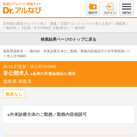
検討中
ログイン
MENU
非常勤の医師アルバイト求人・募集
>
定期アルバイト/バイト求人を探す
>
徳島県
>
一般内科
>
【定期／ID:515460】日勤(終日)／一般内科
検索結果ページのトップに戻る
徳島県徳島市・一般内科・外来診療主体のご勤務／勤務内容相談可の非常勤医師バイ
ト求人(515460)
26.02.27更新 / 求人ID:515460
非公開求人
※会員の方(面会済み)に開示
徳島県 徳島市
救急なし
※外来診療主体のご勤務／勤務内容相談可