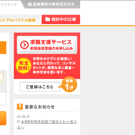
サイトマップ
び
Dr.アルなび
検討中リスト
し
26.08.05
令和8年熊本地震で被災された皆さ
まへ