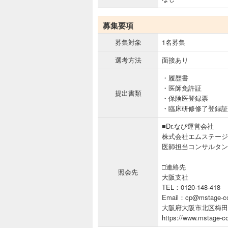
募集要項
募集対象
1名募集
選考方法
面接あり
・履歴書
・医師免許証
提出書類
・保険医登録票
・臨床研修修了登録証
■Dr.なび運営会社
株式会社エムステージ
医師担当コンサルタン
□連絡先
照会先
大阪支社
TEL：0120-148-418
Email：cp@mstage-co
大阪府大阪市北区梅田1
https://www.mstage-co