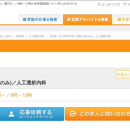
3日～／9時～12時の非常勤医師バイト求人(2301914)
はじめての方
Dr.転職なび
Dr.アルな
求人を探す
＞
徳島県
＞
人工透析内科
＞
【定期／ID:2301914】日勤(午前のみ)／人工透析内科
救急な
午前のみ)／人工透析内科
～／9時～12時
ストに追加