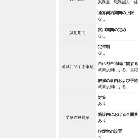
業務量・職務能力・経
通算契約期間の上限
なし
試用期間の定め
試用期間
なし
定年制
なし
自己都合退職に関する
退職に関する事項
就業規則による。退職
解雇の事由および手続
就業規則による。
対策
あり
施設内における全面禁
受動喫煙対策
あり
喫煙室の設置
なし