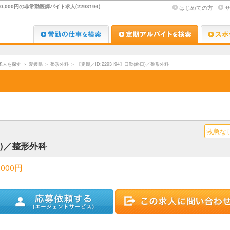
00円の非常勤医師バイト求人(2293194)
はじめての方
Dr.転職なび
Dr.アルな
求人を探す
＞
愛媛県
＞
整形外科
＞
【定期／ID:2293194】日勤(終日)／整形外科
救急な
終日)／整形外科
000円
ストに追加