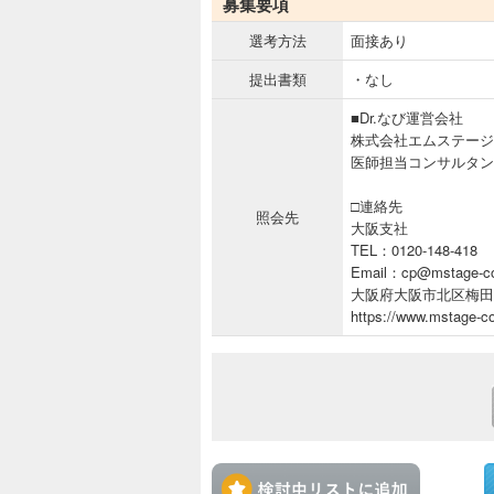
募集要項
選考方法
面接あり
提出書類
・なし
■Dr.なび運営会社
株式会社エムステージ
医師担当コンサルタン
□連絡先
照会先
大阪支社
TEL：0120-148-418
Email：cp@mstage-co
大阪府大阪市北区梅田1
https://www.mstage-co
検討中リ