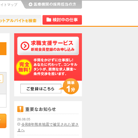
サイトマップ
び
Dr.アルなび
検討中リスト
し
26.08.05
令和8年熊本地震で被災された皆さ
まへ