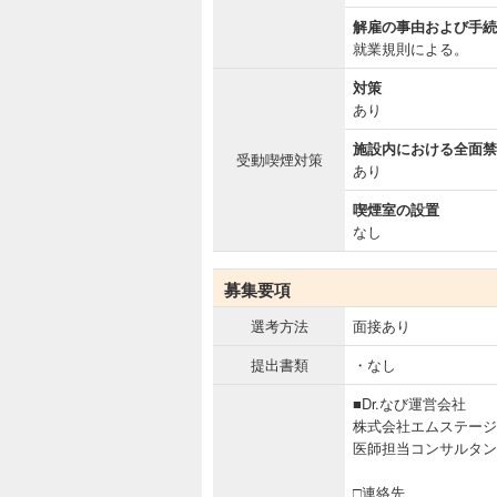
解雇の事由および手続
就業規則による。
対策
あり
施設内における全面禁
受動喫煙対策
あり
喫煙室の設置
なし
募集要項
選考方法
面接あり
提出書類
・なし
■Dr.なび運営会社
株式会社エムステージ
医師担当コンサルタン
□連絡先