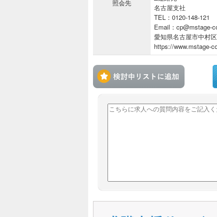
照会先
名古屋支社
TEL：0120-148-121
Email：cp@mstage-co
愛知県名古屋市中村区名駅
https://www.mstage-co
検討中リ