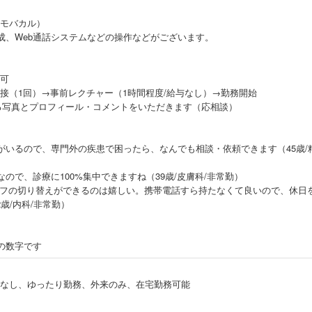
モバカル）
成、Web通話システムなどの操作などがございます。
可
面接（1回）→事前レクチャー（1時間程度/給与なし）→勤務開始
る写真とプロフィール・コメントをいただきます（応相談）
がいるので、専門外の疾患で困ったら、なんでも相談・依頼できます（45歳/
ので、診療に100%集中できますね（39歳/皮膚科/非常勤）
オフの切り替えができるのは嬉しい。携帯電話すら持たなくて良いので、休日
歳/内科/非常勤）
の数字です
なし、ゆったり勤務、外来のみ、在宅勤務可能