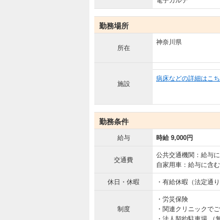
勤務場所
神奈川県
所在
病床などの詳細はこち
施設
勤務条件
給与
時給 9,000円
公共交通機関：給与に
交通費
自家用車：給与に含む
休日・休暇
・有給休暇（法定通り
・労災保険
制度
・関連クリニックでご
・法人契約駐車場 （