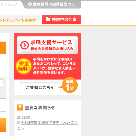
サイトマップ
び
Dr.アルなび
検討中リスト
し
26.08.05
令和8年熊本地震で被災された皆さ
まへ