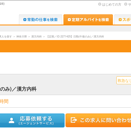
5)
はじめての方
Dr.転職なび
Dr.アルな
求人を探す
＞
神奈川県
＞
漢方内科
＞
【定期／ID:2271425】日勤(午後のみ)／漢方内科
救急な
午後のみ)／漢方内科
時間
ストに追加