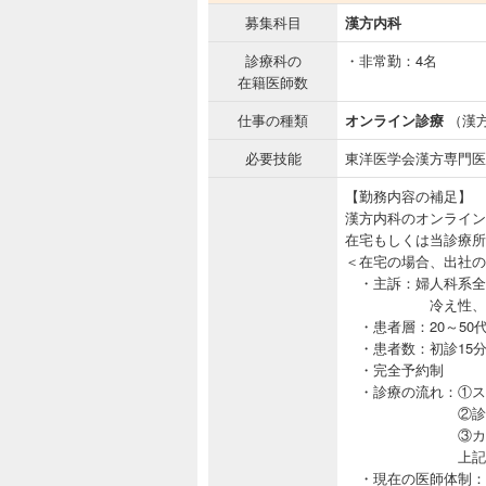
募集科目
漢方内科
診療科の
・非常勤：4名
在籍医師数
仕事の種類
オンライン診療
（漢
必要技能
東洋医学会漢方専門医
【勤務内容の補足】
漢方内科のオンライン
在宅もしくは当診療所
＜在宅の場合、出社の
・主訴：婦人科系全
冷え性、頭痛、
・患者層：20～50
・患者数：初診15分で
・完全予約制
・診療の流れ：①ス
②診察、
③カルテ
上記をZoo
・現在の医師体制：