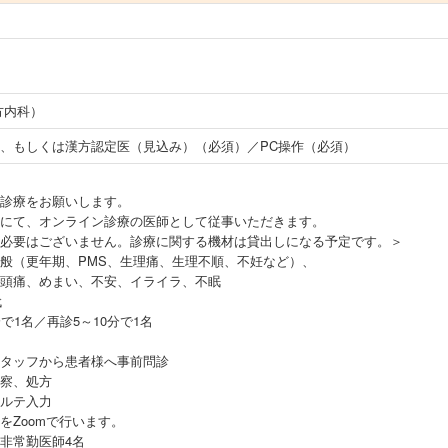
方内科）
、もしくは漢方認定医（見込み）（必須）／PC操作（必須）
診療をお願いします。
にて、オンライン診療の医師として従事いただきます。
必要はございません。診療に関する機材は貸出しになる予定です。＞
般（更年期、PMS、生理痛、生理不順、不妊など）、
めまい、不安、イライラ、不眠
代
1名／再診5～10分で1名
タッフから患者様へ事前問診
処方
入力
mで行います。
非常勤医師4名