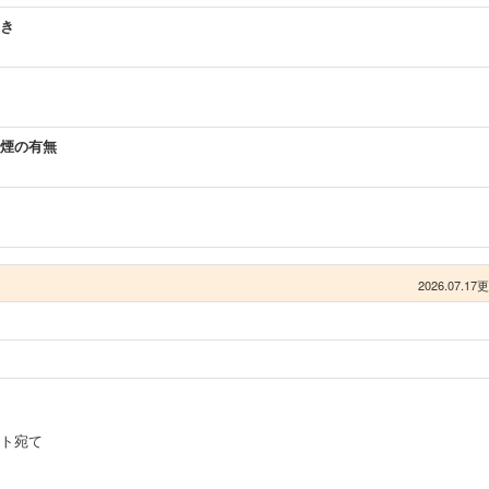
き
煙の有無
2026.07.17
ト宛て