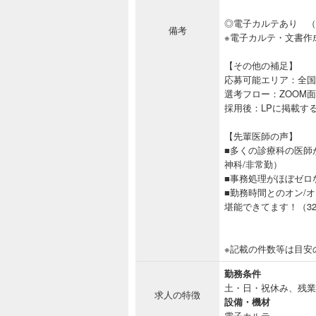
◎電子カルテあり （
備考
※電子カルテ・文書作
【その他の補足】
応募可能エリア：全国
選考フロー：ZOOM
採用後：LPに掲載す
【先輩医師の声】
■多くの診療科の医師
神科/非常勤）
■事務処理がほぼゼロな
■勤務時間とのオン/
堪能できてます！（32
※記載の件数等は目安
勤務条件
土・日・祝休み、残業
求人の特徴
設備・機材
電子カルテ