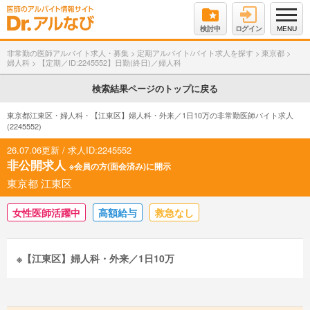
検討中
ログイン
MENU
非常勤の医師アルバイト求人・募集
>
定期アルバイト/バイト求人を探す
>
東京都
>
婦人科
>
【定期／ID:2245552】日勤(終日)／婦人科
検索結果ページのトップに戻る
東京都江東区・婦人科・【江東区】婦人科・外来／1日10万の非常勤医師バイト求人
(2245552)
26.07.06更新 / 求人ID:2245552
非公開求人
※会員の方(面会済み)に開示
東京都 江東区
女性医師活躍中
高額給与
救急なし
※【江東区】婦人科・外来／1日10万