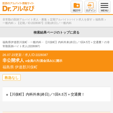
検討中
ログイン
MENU
非常勤の医師アルバイト求人・募集
>
定期アルバイト/バイト求人を探す
>
福島県
>
一般内科
>
【定期／ID:2228387】日勤(終日)／一般内科
検索結果ページのトップに戻る
福島県伊達郡川俣町・一般内科・【川俣町】内科外来(終日)／1回4.5万＋交通費！の非
常勤医師バイト求人(2228387)
26.07.23更新 / 求人ID:2228387
非公開求人
※会員の方(面会済み)に開示
福島県 伊達郡川俣町
救急なし
※【川俣町】内科外来(終日)／1回4.5万＋交通費！