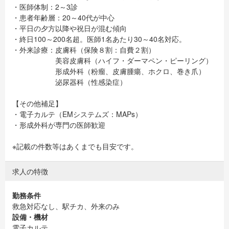
・医師体制：2～3診
・患者年齢層：20～40代が中心
・平日の夕方以降や祝日が混む傾向
・終日100～200名超。医師1名あたり30～40名対応。
・外来診療：皮膚科（保険８割：自費２割）
美容皮膚科（ハイフ・ダーマペン・ピーリング）
形成外科（粉瘤、皮膚腫瘍、ホクロ、巻き爪）
泌尿器科（性感染症）
【その他補足】
・電子カルテ（EMシステムズ：MAPs）
・形成外科が専門の医師歓迎
※記載の件数等はあくまでも目安です。
求人の特徴
勤務条件
救急対応なし、駅チカ、外来のみ
設備・機材
電子カルテ