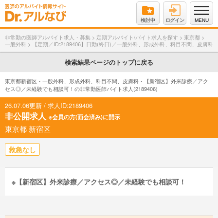
検討中
ログイン
MENU
非常勤の医師アルバイト求人・募集
>
定期アルバイト/バイト求人を探す
>
東京都
>
一般外科
>
【定期／ID:2189406】日勤(終日)／一般外科、形成外科、科目不問、皮膚科
検索結果ページのトップに戻る
東京都新宿区・一般外科、形成外科、科目不問、皮膚科・【新宿区】外来診療／アク
セス◎／未経験でも相談可！の非常勤医師バイト求人(2189406)
26.07.06更新 / 求人ID:2189406
非公開求人
※会員の方(面会済み)に開示
東京都 新宿区
救急なし
※【新宿区】外来診療／アクセス◎／未経験でも相談可！