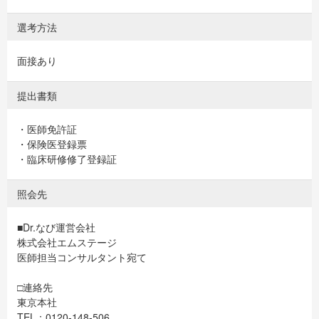
選考方法
面接あり
提出書類
・医師免許証
・保険医登録票
・臨床研修修了登録証
照会先
■Dr.なび運営会社
株式会社エムステージ
医師担当コンサルタント宛て
□連絡先
東京本社
TEL：0120-148-506