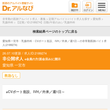
検討中
ログイン
MENU
非常勤の医師アルバイト求人・募集
>
定期アルバイト/バイト求人を探す
>
愛知県
>
乳腺外科
>
【定期／ID:2189274】日勤(午前のみ)／乳腺外科
検索結果ページのトップに戻る
愛知県一宮市・乳腺外科・CVポート造設、IVH／外来／週1日～の非常勤医師バイト求
人(2189274)
26.07.10更新 / 求人ID:2189274
非公開求人
※会員の方(面会済み)に開示
愛知県 一宮市
救急なし
※CVポート造設、IVH／外来／週1日～