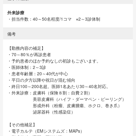
外来診療
・担当件数：40～50名程度/1コマ ※2～3診体制
備考
【勤務内容の補足】
・70～80％が再診患者
・予約患者のほか予約なしの初診もございます。
・医師体制：2～3診
・患者年齢層：20～40代が中心
・平日の夕方以降や祝日が混む傾向
・終日100～200名超。医師1名あたり30～40名対応。
・外来診療：皮膚科（保険８割：自費２割）
美容皮膚科（ハイフ・ダーマペン・ピーリング）
形成外科（粉瘤、皮膚腫瘍、ホクロ、巻き爪）
泌尿器科（性感染症）
【その他補足】
・電子カルテ（EMシステムズ：MAPs）