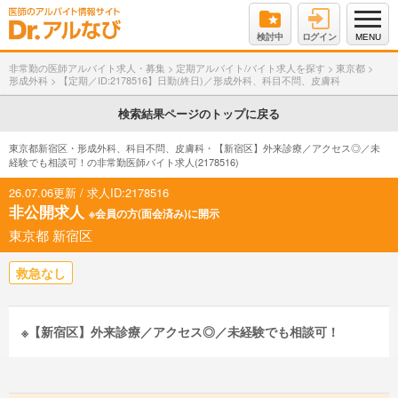
検討中
ログイン
MENU
非常勤の医師アルバイト求人・募集
>
定期アルバイト/バイト求人を探す
>
東京都
>
形成外科
>
【定期／ID:2178516】日勤(終日)／形成外科、科目不問、皮膚科
検索結果ページのトップに戻る
東京都新宿区・形成外科、科目不問、皮膚科・【新宿区】外来診療／アクセス◎／未
経験でも相談可！の非常勤医師バイト求人(2178516)
26.07.06更新 / 求人ID:2178516
非公開求人
※会員の方(面会済み)に開示
東京都 新宿区
救急なし
※【新宿区】外来診療／アクセス◎／未経験でも相談可！