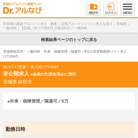
検討中
ログイン
MENU
非常勤の医師アルバイト求人・募集
>
定期アルバイト/バイト求人を探す
>
茨城県
>
一般内科
>
【定期／ID:1713347】日勤(終日)／一般内科
検索結果ページのトップに戻る
茨城県鉾田市・一般内科・外来・病棟管理／隔週可／8万の非常勤医師バイト求人
(1713347)
26.07.17更新 / 求人ID:1713347
非公開求人
※会員の方(面会済み)に開示
茨城県 鉾田市
※外来・病棟管理／隔週可／8万
勤務日時