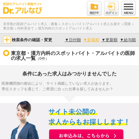
検討中
ログイン
MENU
非常勤の医師アルバイト求人・募集
>
スポットバイト/アルバイト求人を探す
>
関東
>
東京都
>
内科系全て
>
漢方内科のスポットアルバイト求人
検索条件の確認・変更
▼
日付順
▼
新着順
▼
更新順
▼
給与順
東京都・漢方内科のスポットバイト・アルバイトの医師
の求人一覧
（0件）
条件にあった求人はみつかりませんでした
医療機関側の都合により、サイト掲載していない求人があります。
専任スタッフを通じて、ご希望に合った仕事を探してみませんか？