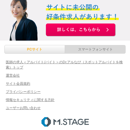
PCサイト
スマートフォンサイト
医師の求人＜アルバイト/バイト＞のDr.アルなび（スポットアルバイトを検
索）トップ
運営会社
サイト会員規約
プライバシーポリシー
情報セキュリティに関する方針
ユーザーお問い合わせ
エムステージ