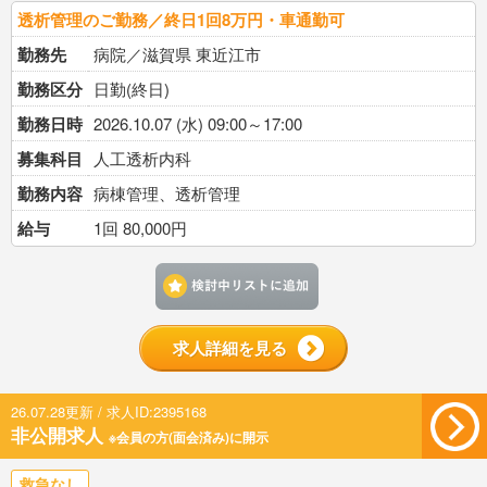
透析管理のご勤務／終日1回8万円・車通勤可
勤務先
病院／滋賀県 東近江市
勤務区分
日勤(終日)
勤務日時
2026.10.07 (水) 09:00～17:00
募集科目
人工透析内科
勤務内容
病棟管理、透析管理
給与
1回 80,000円
検討中リストに追加す
求人詳細を見る
26.07.28更新 / 求人ID:2395168
非公開求人
※会員の方(面会済み)に開示
救急なし