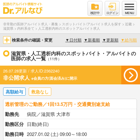
検討中
ログイン
MENU
非常勤の医師アルバイト求人・募集
>
スポットバイト/アルバイト求人を探す
>
近畿
>
滋賀県
>
内科系全て
>
人工透析内科のスポットアルバイト求人
検索条件の確認・変更
▼
日付順
▼
新着順
▼
更新順
▼
給与順
滋賀県・人工透析内科のスポットバイト・アルバイトの
医師の求人一覧
（11件）
26.07.28更新 / 求人ID:2362240
非公開求人
※会員の方(面会済み)に開示
高額給与
救急なし
透析管理のご勤務／1回13.5万円・交通費別途支給
勤務先
病院／滋賀県 大津市
勤務区分
日勤(終日)
勤務日時
2027.01.02 (土) 09:00～18:00