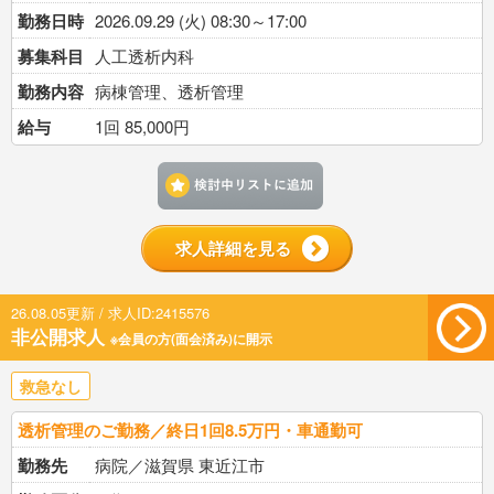
勤務日時
2026.09.29 (火) 08:30～17:00
募集科目
人工透析内科
勤務内容
病棟管理、透析管理
給与
1回 85,000円
検討中リストに追加す
求人詳細を見る
26.08.05更新 / 求人ID:2415576
非公開求人
※会員の方(面会済み)に開示
救急なし
透析管理のご勤務／終日1回8.5万円・車通勤可
勤務先
病院／滋賀県 東近江市