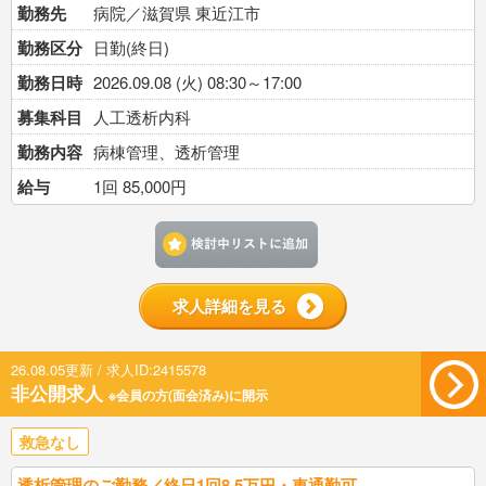
勤務先
病院／滋賀県 東近江市
勤務区分
日勤(終日)
勤務日時
2026.09.08 (火) 08:30～17:00
募集科目
人工透析内科
勤務内容
病棟管理、透析管理
給与
1回 85,000円
検討中リストに追加す
求人詳細を見る
26.08.05更新 / 求人ID:2415578
非公開求人
※会員の方(面会済み)に開示
救急なし
透析管理のご勤務／終日1回8.5万円・車通勤可