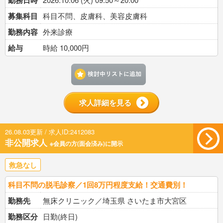
勤務日時
募集科目
科目不問、皮膚科、美容皮膚科
勤務内容
外来診療
給与
時給 10,000円
検討中リストに追加す
求人詳細を見る
26.08.03更新 / 求人ID:2412083
非公開求人
※会員の方(面会済み)に開示
救急なし
科目不問の脱毛診察／1回8万円程度支給！交通費別！
勤務先
無床クリニック／埼玉県 さいたま市大宮区
勤務区分
日勤(終日)