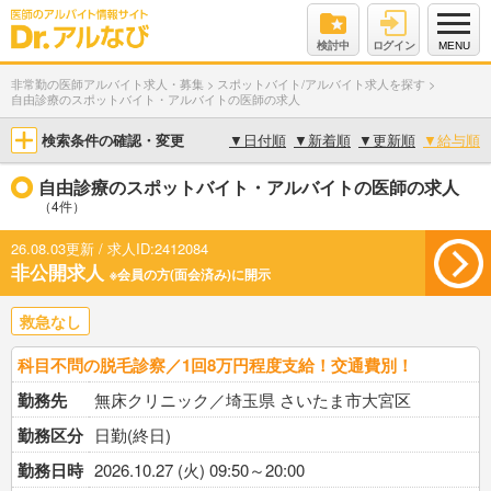
検討中
ログイン
MENU
非常勤の医師アルバイト求人・募集
>
スポットバイト/アルバイト求人を探す
>
自由診療のスポットバイト・アルバイトの医師の求人
検索条件の確認・変更
▼
日付順
▼
新着順
▼
更新順
▼
給与順
自由診療のスポットバイト・アルバイトの医師の求人
（4件）
26.08.03更新 / 求人ID:2412084
非公開求人
※会員の方(面会済み)に開示
救急なし
科目不問の脱毛診察／1回8万円程度支給！交通費別！
勤務先
無床クリニック／埼玉県 さいたま市大宮区
勤務区分
日勤(終日)
勤務日時
2026.10.27 (火) 09:50～20:00