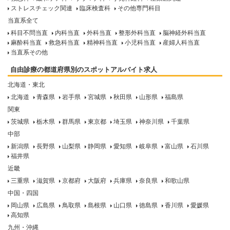
ストレスチェック関連
臨床検査科
その他専門科目
当直系全て
科目不問当直
内科当直
外科当直
整形外科当直
脳神経外科当直
麻酔科当直
救急科当直
精神科当直
小児科当直
産婦人科当直
当直系その他
自由診療の都道府県別のスポットアルバイト求人
北海道・東北
北海道
青森県
岩手県
宮城県
秋田県
山形県
福島県
関東
茨城県
栃木県
群馬県
東京都
埼玉県
神奈川県
千葉県
中部
新潟県
長野県
山梨県
静岡県
愛知県
岐阜県
富山県
石川県
福井県
近畿
三重県
滋賀県
京都府
大阪府
兵庫県
奈良県
和歌山県
中国・四国
岡山県
広島県
鳥取県
島根県
山口県
徳島県
香川県
愛媛県
高知県
九州・沖縄