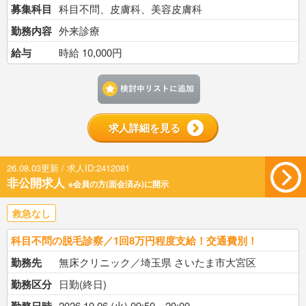
募集科目
科目不問、皮膚科、美容皮膚科
勤務内容
外来診療
給与
時給 10,000円
検討中リストに追加す
求人詳細を見る
26.08.03更新 / 求人ID:2412081
非公開求人
※会員の方(面会済み)に開示
救急なし
科目不問の脱毛診察／1回8万円程度支給！交通費別！
勤務先
無床クリニック／埼玉県 さいたま市大宮区
勤務区分
日勤(終日)
2026.10.06 (火) 09:50～20:00