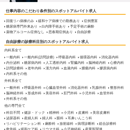
仕事内容のこだわり条件別のスポットアルバイト求人
回復リハ病棟のみ
緩和ケア病棟での勤務あり
症例豊富
糖尿病専門外来あり
白内障手術あり
予定手術の麻酔
薬物アルコール症例なし
思春期症例あり
自由診療
自由診療の診療科目別のスポットアルバイト求人
内科系全て
一般内科
一般内科(訪問診療)
呼吸器内科
循環器内科
消化器内科
内分泌科
糖尿病内科
人工透析内科
腎臓内科
脳神経内科
心療内科
訪問診療科
老年内科
漢方内科
血液内科
腫瘍内科
膠原病内科
内科系その他
外科系全て
一般外科
呼吸器外科
心臓血管外科
消化器外科
乳腺外科
整形外科
脳神経外科
形成外科
美容外科
肛門外科
小児外科
血管外科
外科系その他
他の専門全て
科目不問
健診・ドック
精神科
小児科
皮膚科
美容皮膚科
泌尿器科
産婦人科
婦人科
眼科
耳鼻いんこう科
リハビリテーション科
麻酔科
放射線科
病理診断科
総合診療科
救急科
緩和ケア科
リウマチ科
小児神経科
産業医関連