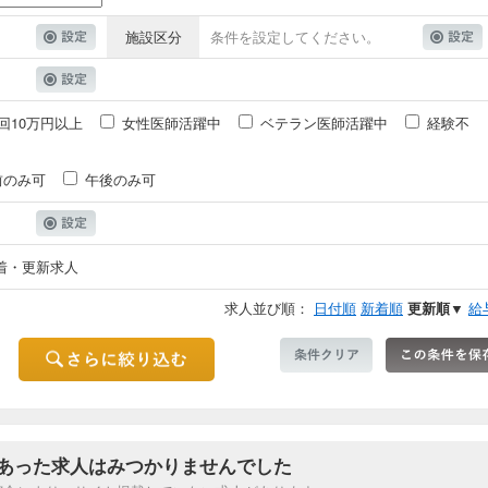
施設区分
条件を設定してください。
回10万円以上
女性医師活躍中
ベテラン医師活躍中
経験不
前のみ可
午後のみ可
着・更新求人
求人並び順：
日付順
新着順
更新順▼
給
あった求人はみつかりませんでした