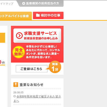
サイトマップ
び
Dr.アルなび
検討中リスト
0
件
26.08.05
令和8年熊本地震で被災された皆さ
まへ