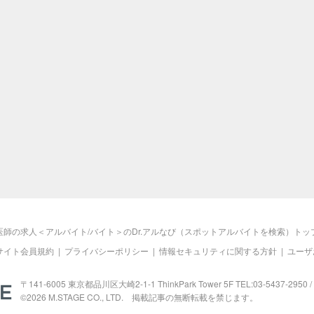
医師の求人＜アルバイト/バイト＞のDr.アルなび（スポットアルバイトを検索）トッ
サイト会員規約
|
プライバシーポリシー
|
情報セキュリティに関する方針
|
ユーザ
M.STAGE
〒141-6005 東京都品川区大崎2-1-1 ThinkPark Tower 5F TEL:03-5437-2950 / 
©2026
M.STAGE
CO., LTD. 掲載記事の無断転載を禁じます。