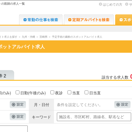
トの医師の求人一覧
はじめての方
Dr.転職なび
Dr.アルな
イト求人を探す
＞
九州・沖縄
＞
宮崎県
＞
予定手術の麻酔のスポットアルバイト求人
ポットアルバイト求人
該当する求人数
前のみ)
日勤(午後のみ)
夜診
当直
日当直
月・日付
条件を設定してください。
キーワード