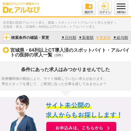
検討中
ログイン
MENU
非常勤の医師アルバイト求人・募集
>
スポットバイト/アルバイト求人を探す
>
北海道・東北
>
宮城県
>
64列以上CTのスポットアルバイト求人
検索条件の確認・変更
▼
日付順
▼
新着順
▼
更新順
▼
給与順
宮城県・64列以上CT導入済のスポットバイト・アルバイ
トの医師の求人一覧
（0件）
条件にあった求人はみつかりませんでした
医療機関側の都合により、サイト掲載していない求人があります。
専任スタッフを通じて、ご希望に合った仕事を探してみませんか？