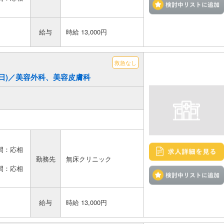
給与
時給 13,000円
救急なし
(終日)／美容外科、美容皮膚科
間：応相
勤務先
無床クリニック
間：応相
給与
時給 13,000円