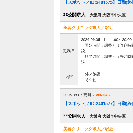
【スポット／ID:2401575】日勤
非公開求人
大阪府 大阪市中央区
美容クリニック求人／駅近
2026.09.05 (土) 11:00～20:00
・開始時間：調整可（許容時
勤務日
談）
・終了時間：調整可（許容時
談）
・外来診療
内容
・その他
2026.08.07 更新
＜RENEW＞
【スポット／ID:2401577】日勤
非公開求人
大阪府 大阪市中央区
美容クリニック求人／駅近