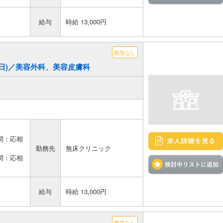
給与
時給 13,000円
救急なし
(終日)／美容外科、美容皮膚科
間：応相
勤務先
無床クリニック
間：応相
給与
時給 13,000円
救急なし