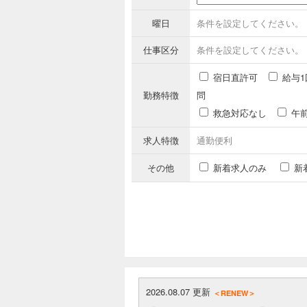
曜日
条件を設定してください。
仕事区分
条件を設定してください。
宿日直許可
給与1
勤務特徴
問
救急対応なし
午
求人特徴
通勤便利
その他
新着求人のみ
新
2026.08.07 更新
＜RENEW＞