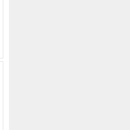
検討中リストに追加
検討中リストに追加