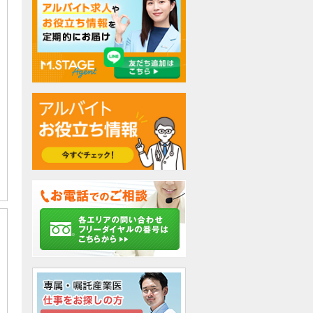
検討中リストに追加