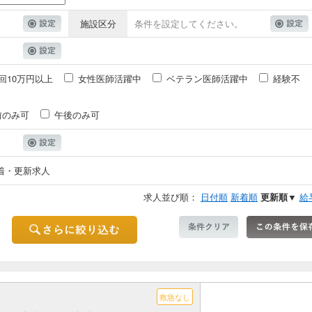
施設区分
条件を設定してください。
回10万円以上
女性医師活躍中
ベテラン医師活躍中
経験不
前のみ可
午後のみ可
着・更新求人
求人並び順：
日付順
新着順
更新順▼
給
救急なし