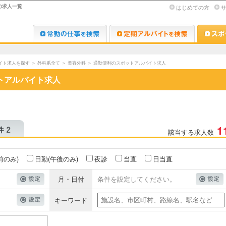
の求人一覧
はじめての方
Dr.転職なび
Dr.アルな
イト求人を探す
＞
外科系全て
＞
美容外科
＞
通勤便利のスポットアルバイト求人
トアルバイト求人
1
該当する求人数
前のみ)
日勤(午後のみ)
夜診
当直
日当直
月・日付
条件を設定してください。
キーワード