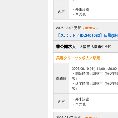
・外来診療
内容
・その他
2026.08.07 更新
＜RENEW＞
【スポット／ID:2401582】日勤
非公開求人
大阪府 大阪市中央区
美容クリニック求人／駅近
2026.09.19 (土) 11:00～20:00
・開始時間：調整可（許容時
勤務日
談）
・終了時間：調整可（許容時
談）
・外来診療
内容
・その他
2026.08.07 更新
＜RENEW＞