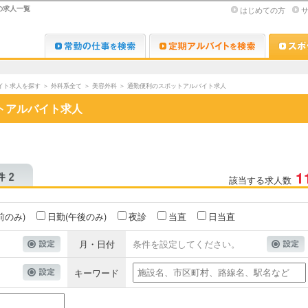
の求人一覧
はじめての方
Dr.転職なび
Dr.アルな
イト求人を探す
＞
外科系全て
＞
美容外科
＞
通勤便利のスポットアルバイト求人
トアルバイト求人
1
該当する求人数
前のみ)
日勤(午後のみ)
夜診
当直
日当直
月・日付
条件を設定してください。
キーワード