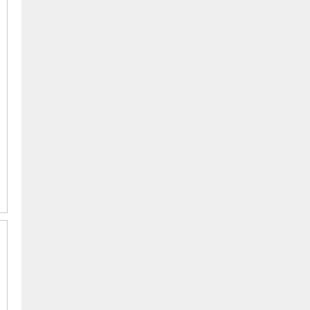
検討中リストに追加