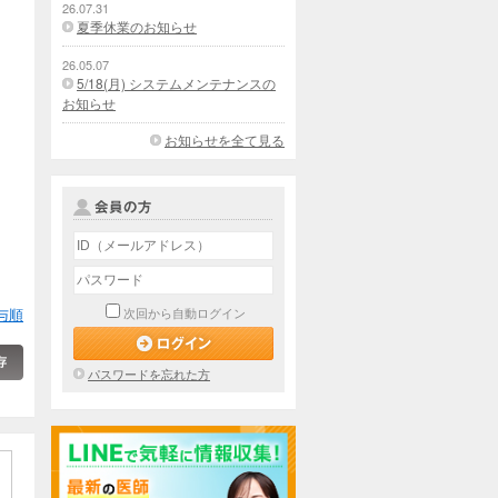
26.07.31
夏季休業のお知らせ
26.05.07
5/18(月) システムメンテナンスの
お知らせ
お知らせを全て見る
与順
次回から自動ログイン
パスワードを忘れた方