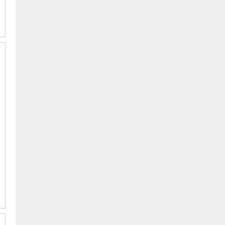
検討中リストに追加