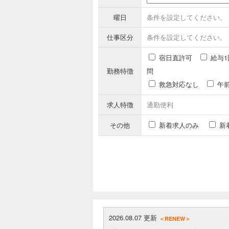
曜日
条件を設定してください。
仕事区分
条件を設定してください。
宿日直許可
給与1
勤務特徴
問
救急対応なし
午
求人特徴
通勤便利
その他
新着求人のみ
新
2026.08.07 更新
＜RENEW＞