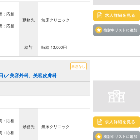
間：応相
勤務先
無床クリニック
間：応相
給与
時給 13,000円
救急なし
(終日)／美容外科、美容皮膚科
間：応相
勤務先
無床クリニック
間：応相