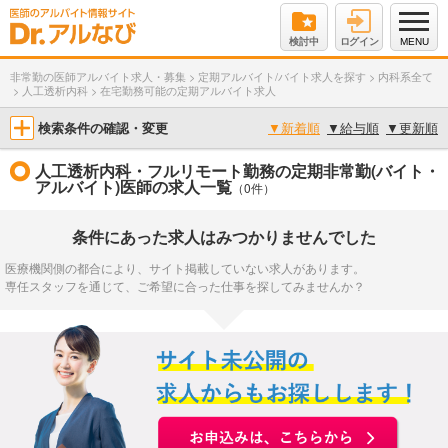
検討中
ログイン
MENU
非常勤の医師アルバイト求人・募集
>
定期アルバイト/バイト求人を探す
>
内科系全て
>
人工透析内科
>
在宅勤務可能の定期アルバイト求人
検索条件の確認・変更
▼
新着順
▼
給与順
▼
更新順
人工透析内科・フルリモート勤務の定期非常勤(バイト・
アルバイト)医師の求人一覧
（0件）
条件にあった求人はみつかりませんでした
医療機関側の都合により、サイト掲載していない求人があります。
専任スタッフを通じて、ご希望に合った仕事を探してみませんか？