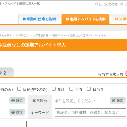
ト・アルバイト)医師の求人一覧
はじめての方
Dr.転職なび
Dr.アルな
求人を探す
＞
内科系全て
＞
人工透析内科
＞
薬物アルコール症例なしの定期アルバイト求人
ル症例なしの定期アルバイト求人
該当する求人数
午前のみ)
日勤(午後のみ)
夜診
当直
日当直
曜日区分
条件を設定してください。
キーワード