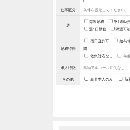
仕事区分
条件を設定してください。
毎週勤務
第1週勤
週
週1日勤務
隔週可
宿日直許可
給与1
勤務特徴
問
救急対応なし
午
求人特徴
薬物アルコール症例なし
その他
新着求人のみ
新