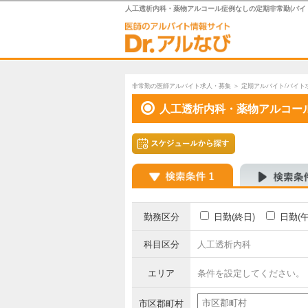
人工透析内科・薬物アルコール症例なしの定期非常勤(バイ
非常勤の医師アルバイト求人・募集
＞
定期アルバイト/バイト
人工透析内科・薬物アルコー
勤務区分
日勤(終日)
日勤(
科目区分
人工透析内科
エリア
条件を設定してください。
市区郡町村