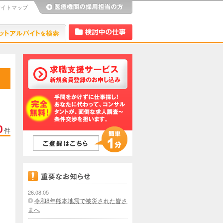
サイトマップ
び
Dr.アルなび
検討中リスト
0
件
26.08.05
令和8年熊本地震で被災された皆さ
まへ