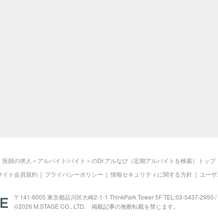
医師の求人＜アルバイト/バイト＞のDr.アルなび（定期アルバイトを検索）トップ
サイト会員規約
|
プライバシーポリシー
|
情報セキュリティに関する方針
|
ユーザ
M.STAGE
〒141-6005 東京都品川区大崎2-1-1 ThinkPark Tower 5F TEL:03-5437-2950 / 
©2026
M.STAGE
CO., LTD. 掲載記事の無断転載を禁じます。