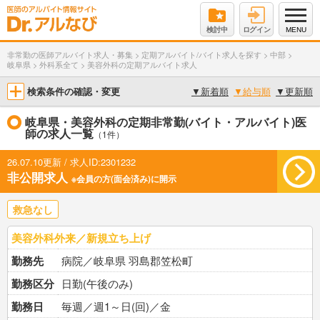
検討中
ログイン
MENU
非常勤の医師アルバイト求人・募集
>
定期アルバイト/バイト求人を探す
>
中部
>
岐阜県
>
外科系全て
>
美容外科の定期アルバイト求人
検索条件の確認・変更
▼
新着順
▼
給与順
▼
更新順
岐阜県・美容外科の定期非常勤(バイト・アルバイト)医
師の求人一覧
（1件）
26.07.10更新 / 求人ID:2301232
非公開求人
※会員の方(面会済み)に開示
救急なし
美容外科外来／新規立ち上げ
勤務先
病院／岐阜県 羽島郡笠松町
勤務区分
日勤(午後のみ)
勤務日
毎週／週1～日(回)／金