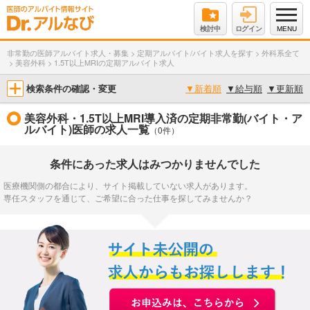
検討中
ログイン
MENU
非常勤の医師アルバイト求人・募集
>
定期アルバイト/バイト求人を探す
>
外科系全て
>
美容外科
>
1.5T以上MRIの定期アルバイト求人
検索条件の確認・変更
▼
新着順
▼
給与順
▼
更新順
美容外科・1.5T以上MRI導入済の定期非常勤(バイト・ア
ルバイト)医師の求人一覧
（0件）
条件にあった求人はみつかりませんでした
医療機関側の都合により、サイト掲載していない求人があります。
専任スタッフを通じて、ご希望に合った仕事を探してみませんか？