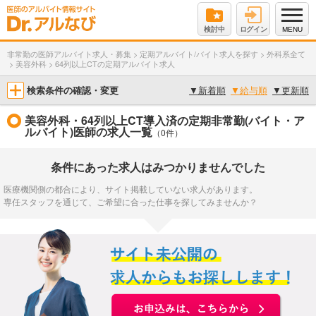
検討中
ログイン
MENU
非常勤の医師アルバイト求人・募集
>
定期アルバイト/バイト求人を探す
>
外科系全て
>
美容外科
>
64列以上CTの定期アルバイト求人
検索条件の確認・変更
▼
新着順
▼
給与順
▼
更新順
美容外科・64列以上CT導入済の定期非常勤(バイト・ア
ルバイト)医師の求人一覧
（0件）
条件にあった求人はみつかりませんでした
医療機関側の都合により、サイト掲載していない求人があります。
専任スタッフを通じて、ご希望に合った仕事を探してみませんか？